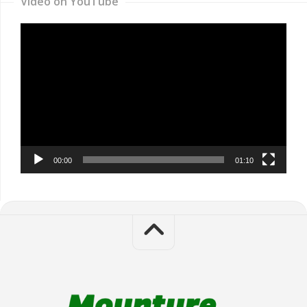
Video on YouTube
Video
Player
00:00
01:10