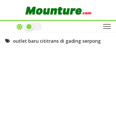
Skip
to
content
outlet baru cititrans di gading serpong