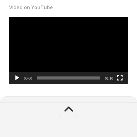
Video on YouTube
Video
Player
00:00
01:10