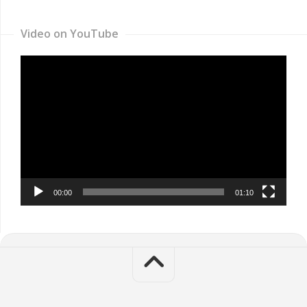
Video on YouTube
Video
Player
00:00
01:10