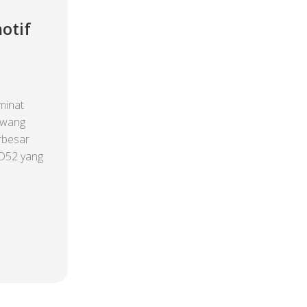
otif
minat
awang
rbesar
DD52 yang