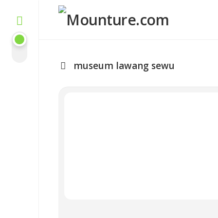
Skip
to
content
museum lawang sewu