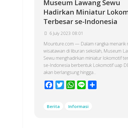
Museum Lawang Sewu
Hadirkan Miniatur Lokom
Terbesar se-Indonesia
6 July 2023 08:01
Mounture.com — Dalam rangka menarik 
wisatawan di liburan sekolah, Museum L
Sewu menghadirkan miniatur lokomotif te
se-Indonesia berbentuk Lokomotif uap 
akan berlangsung hingga...
Facebook
Twitter
WhatsApp
Line
Share
Berita
Informasi