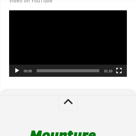
Video on YouTube
Video
Player
00:00
01:10