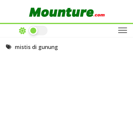
Skip
to
content
mistis di gunung