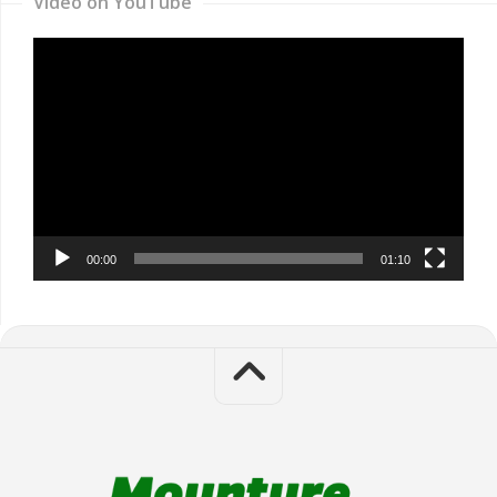
Video on YouTube
Video
Player
00:00
01:10