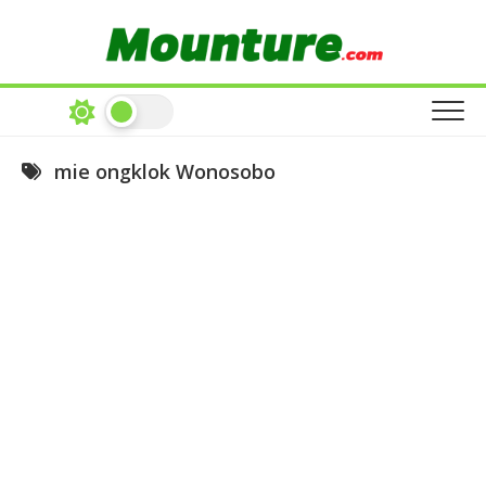
Skip
to
content
mie ongklok Wonosobo