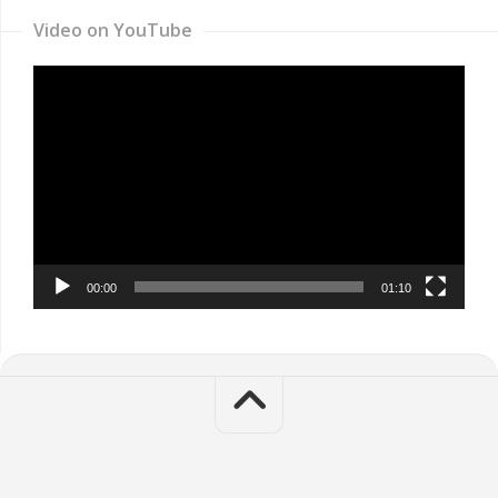
Video on YouTube
Video
Player
00:00
01:10