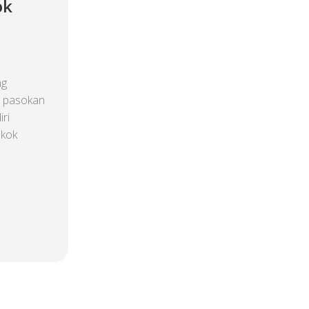
ok
ng
n pasokan
ri
okok