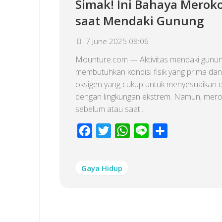
Simak! Ini Bahaya Merok
saat Mendaki Gunung
7 June 2025 08:06
Mounture.com — Aktivitas mendaki gunu
membutuhkan kondisi fisik yang prima da
oksigen yang cukup untuk menyesuaikan di
dengan lingkungan ekstrem. Namun, mer
sebelum atau saat...
Facebook
Twitter
WhatsApp
Line
Share
Gaya Hidup