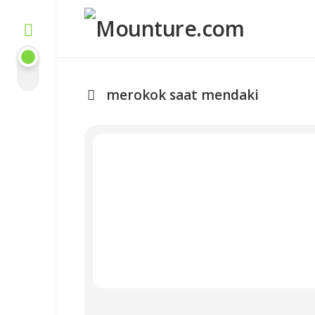
Skip
to
content
merokok saat mendaki