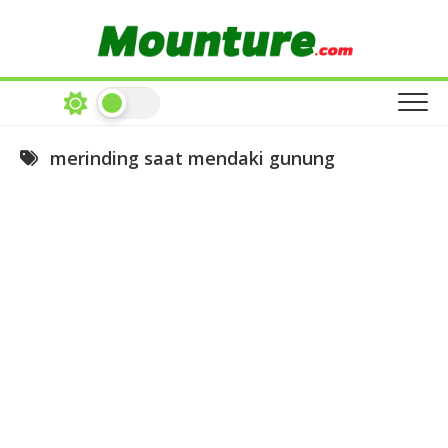
Skip
to
content
merinding saat mendaki gunung