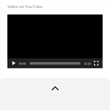
Video on YouTube
Video
Player
00:00
01:10