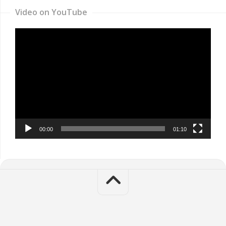
Video on YouTube
Video
Player
00:00
01:10