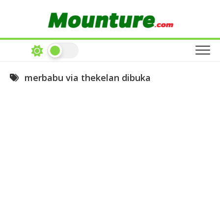
Skip
to
content
merbabu via thekelan dibuka