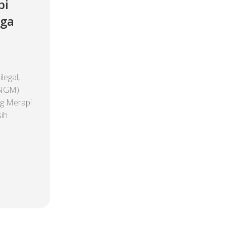
pi
aga
legal,
TNGM)
g Merapi
sih