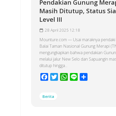
Pendakian Gunung Mera
Masih Ditutup, Status Si
Level III
28 April 2025 12:18
Mounture.com — Usai maraknya pendaki i
Balai Taman Nasional Gunung Merapi (
mengungkapkan bahwa pendakian Gunun
melalui jalur New Selo dan Sapuangin ma
ditutup hingga...
Facebook
Twitter
WhatsApp
Line
Share
Berita