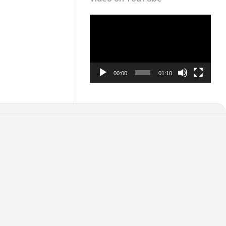
Video
Player
00:00
01:10