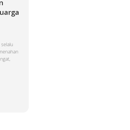
n
luarga
selalu
n menahan
ngat,