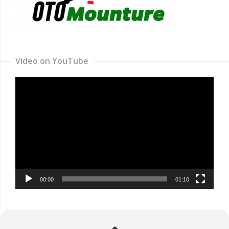
Video on YouTube
Video
Player
00:00
01:10