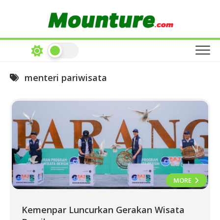
Skip
to
content
menteri pariwisata
MORE
Kemenpar Luncurkan Gerakan Wisata