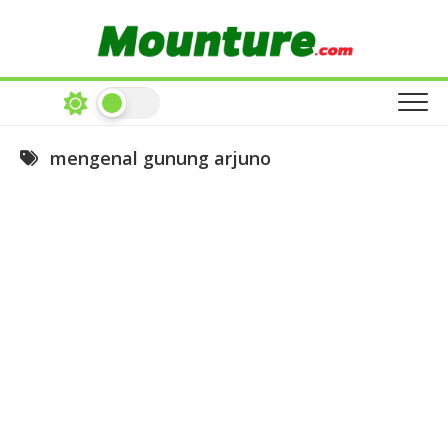
Skip
to
content
mengenal gunung arjuno