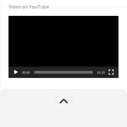
Video on YouTube
Video
Player
00:00
01:10