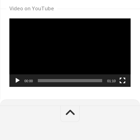
Video on YouTube
Video
Player
00:00
01:10