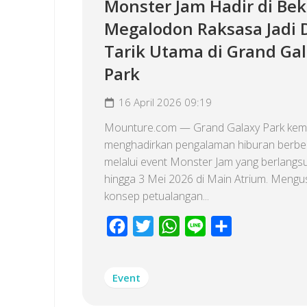
Monster Jam Hadir di Bek
Megalodon Raksasa Jadi 
Tarik Utama di Grand Ga
Park
16 April 2026 09:19
Mounture.com — Grand Galaxy Park kemb
menghadirkan pengalaman hiburan berb
melalui event Monster Jam yang berlangs
hingga 3 Mei 2026 di Main Atrium. Meng
konsep petualangan...
Facebook
Twitter
WhatsApp
Line
Share
Event