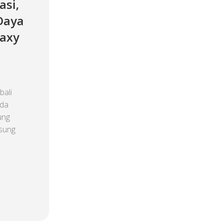
asi,
Daya
laxy
ali
eda
ung
usung