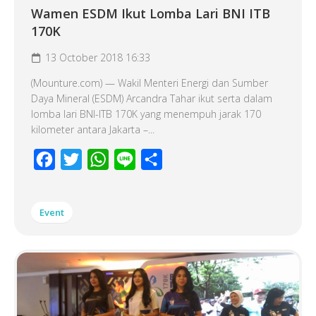
Wamen ESDM Ikut Lomba Lari BNI ITB
170K
13 October 2018 16:33
(Mounture.com) — Wakil Menteri Energi dan Sumber
Daya Mineral (ESDM) Arcandra Tahar ikut serta dalam
lomba lari BNI-ITB 170K yang menempuh jarak 170
kilometer antara Jakarta –...
Facebook
Twitter
WhatsApp
Line
Share
Event