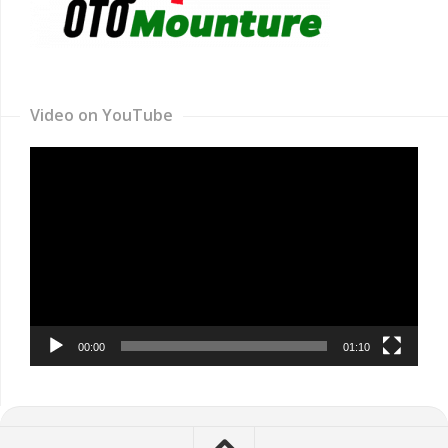
Video on YouTube
Video
Player
00:00
01:10