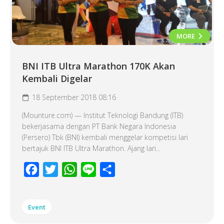
MORE
BNI ITB Ultra Marathon 170K Akan
Kembali Digelar
18 September 2018 08:16
(Mounture.com) — Institut Teknologi Bandung (ITB)
bekerjasama dengan PT Bank Negara Indonesia
(Persero) Tbk (BNI) kembali menggelar kompetisi lari
bertajuk BNI ITB Ultra Marathon. Ajang lari...
Facebook
Twitter
WhatsApp
Line
Share
Event