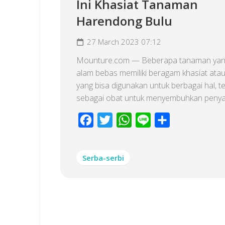
Ini Khasiat Tanaman
Harendong Bulu
27 March 2023 07:12
Mounture.com — Beberapa tanaman yang
alam bebas memiliki beragam khasiat ata
yang bisa digunakan untuk berbagai hal, 
sebagai obat untuk menyembuhkan penyakit
Facebook
Twitter
WhatsApp
Line
Share
Serba-serbi