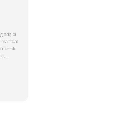
 ada di
u manfaat
termasuk
....