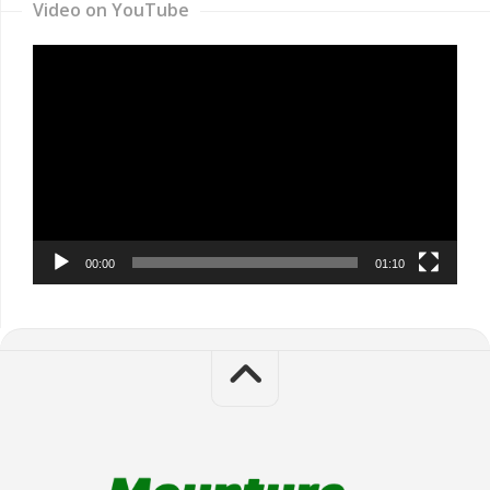
Video on YouTube
Video
Player
00:00
01:10