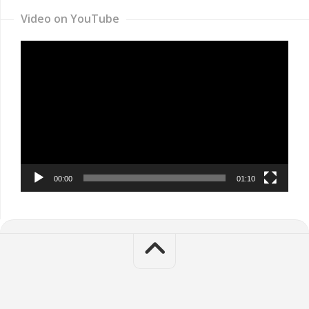
Video on YouTube
Video
Player
00:00
01:10