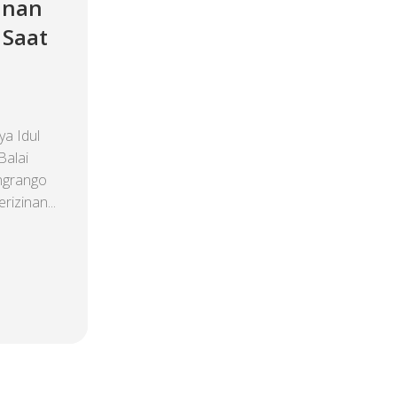
anan
 Saat
a Idul
Balai
ngrango
zinan...