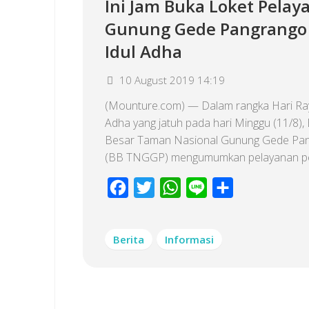
Ini Jam Buka Loket Pelay
Gunung Gede Pangrango
Idul Adha
10 August 2019 14:19
(Mounture.com) — Dalam rangka Hari Ray
Adha yang jatuh pada hari Minggu (11/8), 
Besar Taman Nasional Gunung Gede Pa
(BB TNGGP) mengumumkan pelayanan peri
Facebook
Twitter
WhatsApp
Line
Share
Berita
Informasi