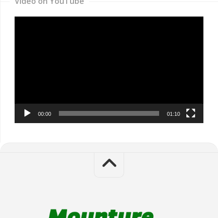
Video on YouTube
Video
Player
00:00
01:10