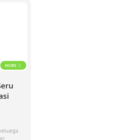
MORE
Seru
asi
keluarga
ari