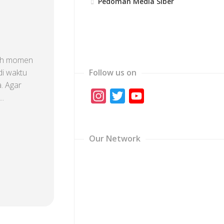
Pedoman Media Siber
lah momen
di waktu
Follow us on
a. Agar
Instagram
Twitter
YouTube
..
Channel
Our Network