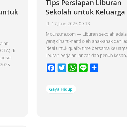
Tips Persiapan Liburan
 untuk
Sekolah untuk Keluarga
17 June 2025 09:13
Mounture.com — Liburan sekolah ada
yang dinanti-nanti oleh anak-anak dan ja
olah
ideal untuk quality time bersama keluarg
(OTA) di
liburan berjalan lancar dan penuh kesan,.
pesial
 2025.
Facebook
Twitter
WhatsApp
Line
Share
Gaya Hidup