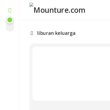
Skip
to
content
liburan keluarga