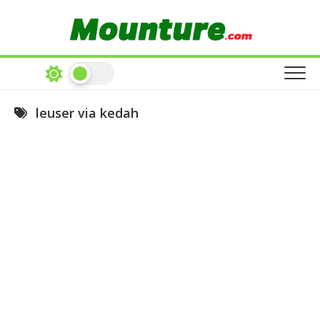
Skip
to
content
leuser via kedah