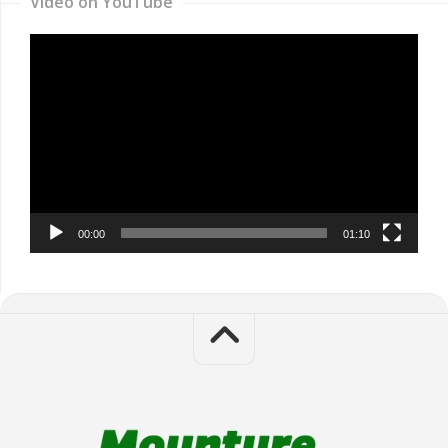
Video on YouTube
Video
Player
00:00
01:10