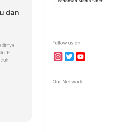
Pedoman Media Siber
u dan
Follow us on
dirnya
lui PT
Instagram
Twitter
YouTube
oduk
Channel
Our Network