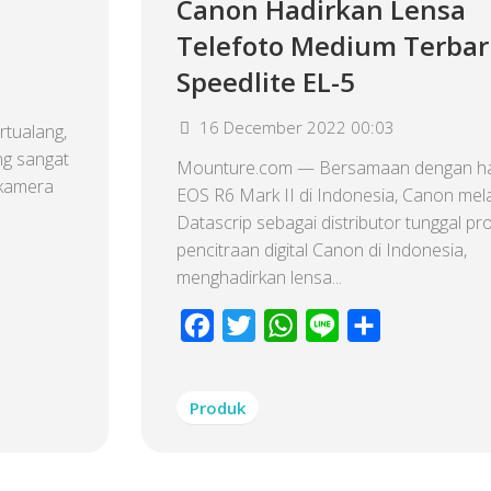
Canon Hadirkan Lensa
Telefoto Medium Terbar
Speedlite EL-5
16 December 2022 00:03
tualang,
g sangat
Mounture.com — Bersamaan dengan ha
 kamera
EOS R6 Mark II di Indonesia, Canon mela
Datascrip sebagai distributor tunggal pr
pencitraan digital Canon di Indonesia,
menghadirkan lensa...
Facebook
Twitter
WhatsApp
Line
Share
Produk