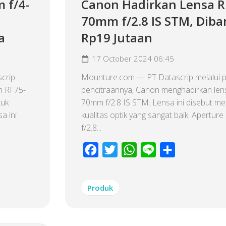
 f/4-
Canon Hadirkan Lensa R
70mm f/2.8 IS STM, Diba
a
Rp19 Jutaan
17 October 2024 06:45
crip
Mounture.com — PT Datascrip melalui 
n RF75-
pencitraannya, Canon menghadirkan len
tuk
70mm f/2.8 IS STM. Lensa ini disebut 
a ini
kualitas optik yang sangat baik. Aperture
f/2.8...
Facebook
Twitter
WhatsApp
Line
Share
Produk