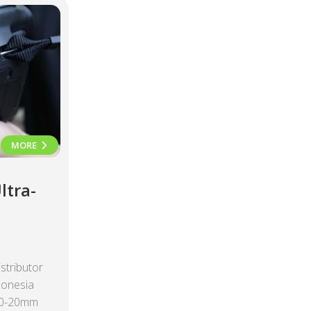
MORE
ltra-
stributor
donesia
10-20mm