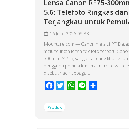
Lensa Canon RF75-300mm
5.6: Telefoto Ringkas dan
Terjangkau untuk Pemul
16 June 2025 09:38
Mounture.com — Canon melalui PT Datas
meluncurkan lensa telefoto terbaru Cano
300mm f/4-5.6, yang dirancang khusus un
pengguna pemula kamera mirrorless. Lens
disebut hadir sebagai...
Facebook
Twitter
WhatsApp
Line
Share
Produk