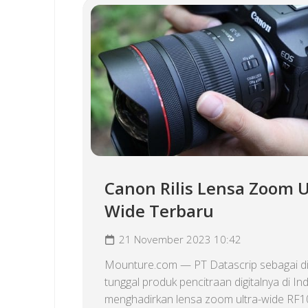
Canon Rilis Lensa Zoom U
Wide Terbaru
21 November 2023 10:42
Mounture.com — PT Datascrip sebagai di
tunggal produk pencitraan digitalnya di In
menghadirkan lensa zoom ultra-wide RF