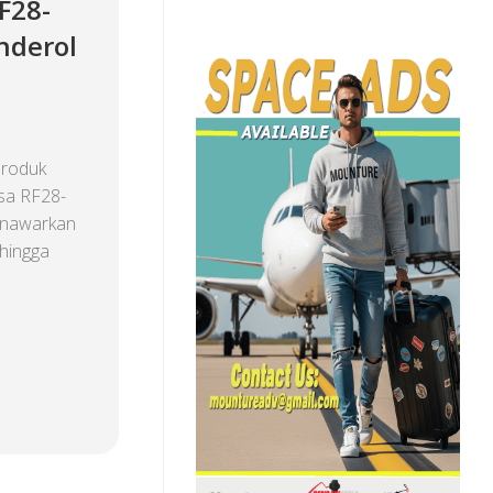
F28-
nderol
produk
sa RF28-
menawarkan
 hingga