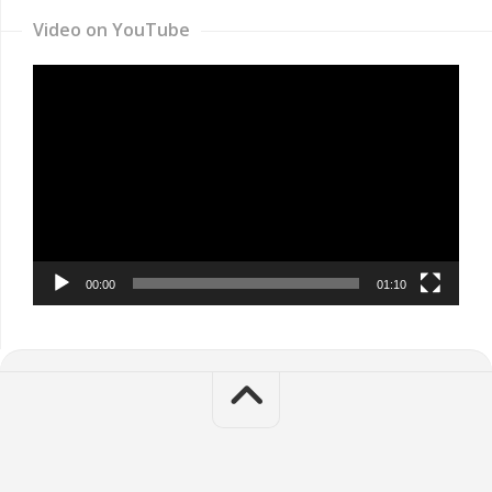
Video on YouTube
Video
Player
00:00
01:10