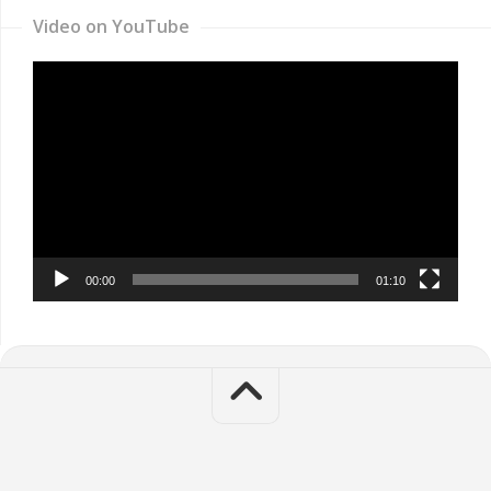
Video on YouTube
Video
Player
00:00
01:10