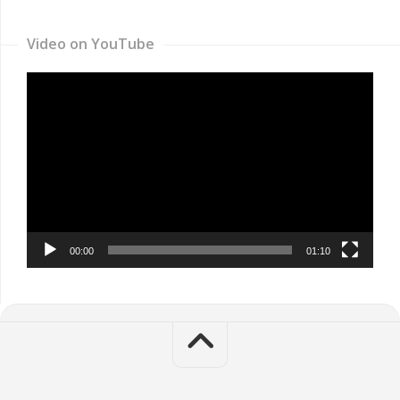
Video on YouTube
Video
Player
00:00
01:10