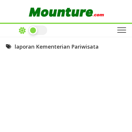
Skip
to
content
laporan Kementerian Pariwisata