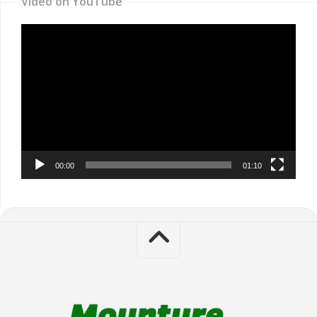
Video on YouTube
Video
Player
00:00
01:10