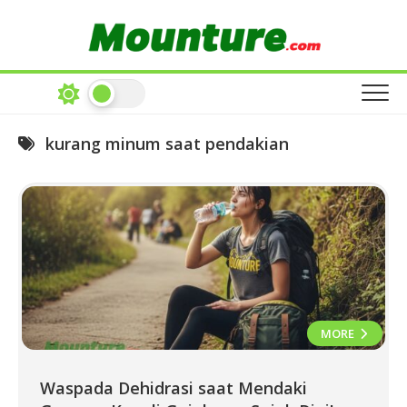
Skip
to
content
kurang minum saat pendakian
MORE
Waspada Dehidrasi saat Mendaki