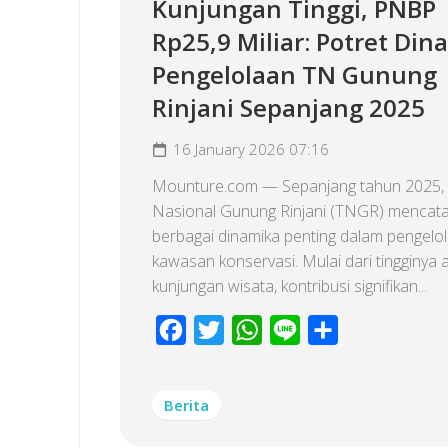
Kunjungan Tinggi, PNBP
Rp25,9 Miliar: Potret Din
Pengelolaan TN Gunung
Rinjani Sepanjang 2025
16 January 2026 07:16
Mounture.com — Sepanjang tahun 2025,
Nasional Gunung Rinjani (TNGR) mencata
berbagai dinamika penting dalam pengelo
kawasan konservasi. Mulai dari tingginya 
kunjungan wisata, kontribusi signifikan...
Facebook
Twitter
WhatsApp
Line
Share
Berita