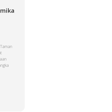
amika
 Taman
t
laan
angka