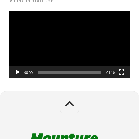
Video on YouTube
Video
Player
00:00
01:10