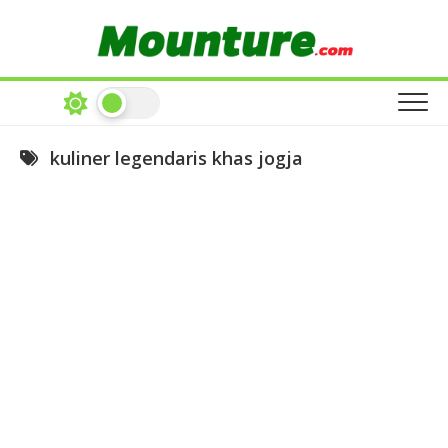
Skip
to
content
kuliner legendaris khas jogja