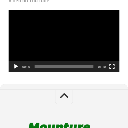
Video on YouTube
Video
Player
00:00
01:10