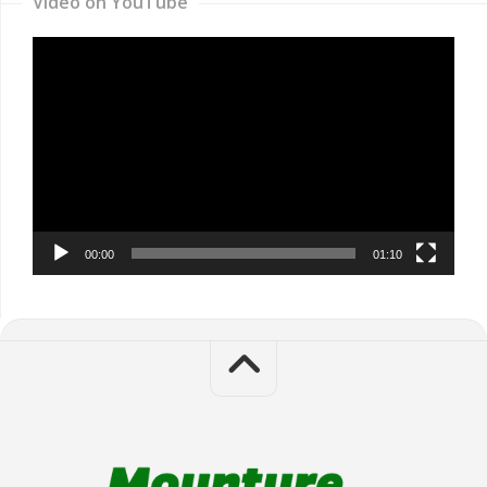
Video on YouTube
Video
Player
00:00
01:10