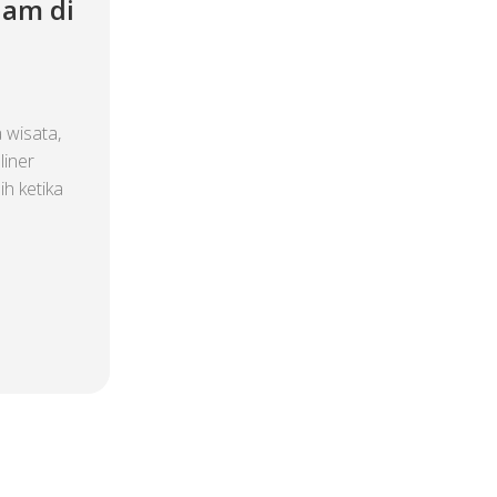
lam di
 wisata,
liner
h ketika