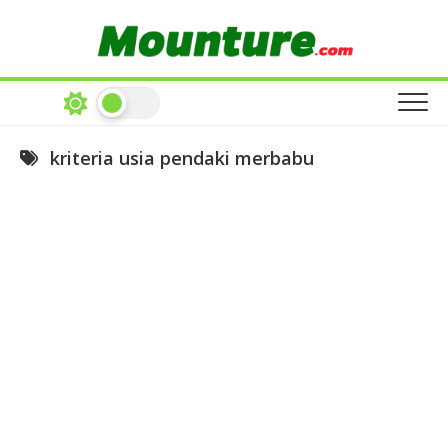
Skip
to
content
kriteria usia pendaki merbabu