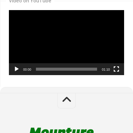
Video on YouTube
Video
Player
00:00
01:10