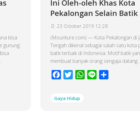
as
Ini Oleh-oleh Khas Kota
Pekalongan Selain Batik
23 October 2019 12:28
una bisa
(Mounture.com) — Kota Pekalongan di 
ke gunung.
Tengah dikenal sebagai salah satu kota 
bisa
batik terbaik di Indonesia. Motif batik ya
.
membuat banyak orang sengaja datang..
Facebook
Twitter
WhatsApp
Line
Share
Gaya Hidup