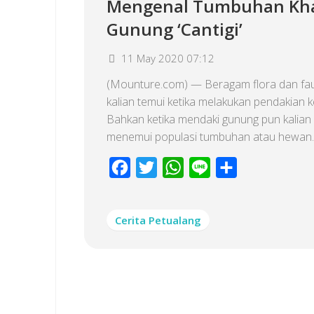
Mengenal Tumbuhan Kh
Gunung ‘Cantigi’
11 May 2020 07:12
(Mounture.com) — Beragam flora dan fa
kalian temui ketika melakukan pendakian 
Bahkan ketika mendaki gunung pun kalian 
menemui populasi tumbuhan atau hewan..
Facebook
Twitter
WhatsApp
Line
Share
Cerita Petualang