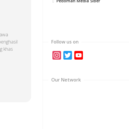
Pedoman Media Siber
Jawa
penghasil
Follow us on
ng khas
Instagram
Twitter
YouTube
.
Channel
Our Network