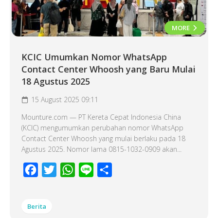
MORE
KCIC Umumkan Nomor WhatsApp
Contact Center Whoosh yang Baru Mulai
18 Agustus 2025
15 August 2025 09:11
Mounture.com — PT Kereta Cepat Indonesia China
(KCIC) mengumumkan perubahan nomor WhatsApp
Contact Center Whoosh yang mulai berlaku pada 18
Agustus 2025. Nomor lama 0815-1032-0909 akan...
Facebook
Twitter
WhatsApp
Line
Share
Berita