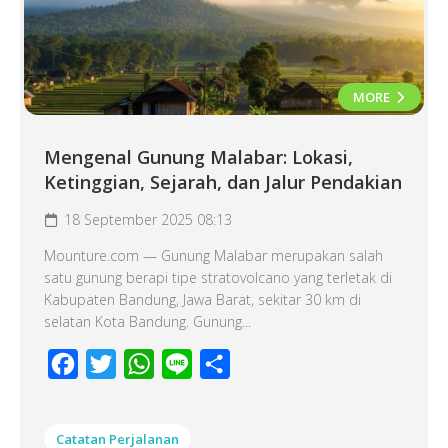
MORE
Mengenal Gunung Malabar: Lokasi,
Ketinggian, Sejarah, dan Jalur Pendakian
18 September 2025 08:13
Mounture.com — Gunung Malabar merupakan salah
satu gunung berapi tipe stratovolcano yang terletak di
Kabupaten Bandung, Jawa Barat, sekitar 30 km di
selatan Kota Bandung. Gunung...
Facebook
Twitter
WhatsApp
Line
Share
Catatan Perjalanan