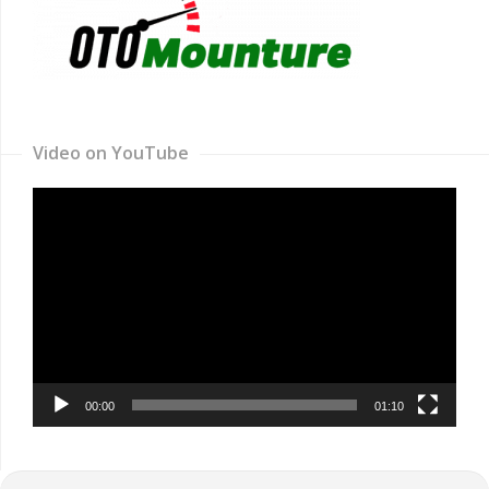
Video on YouTube
Video
Player
00:00
01:10