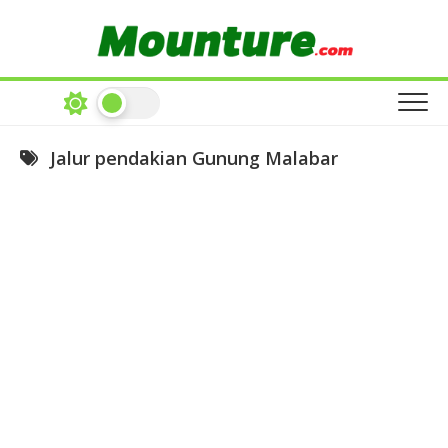
Skip
to
content
Jalur pendakian Gunung Malabar