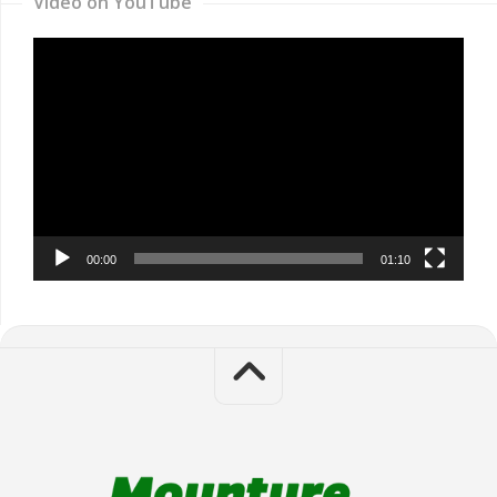
Video on YouTube
Video
Player
00:00
01:10