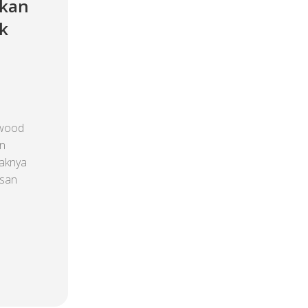
rkan
k
kwood
an
yaknya
asan