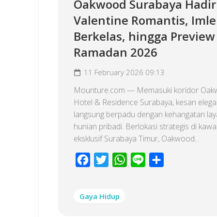
Oakwood Surabaya Hadi
Valentine Romantis, Imle
Berkelas, hingga Preview
Ramadan 2026
11 February 2026 09:13
Mounture.com — Memasuki koridor Oa
Hotel & Residence Surabaya, kesan eleg
langsung berpadu dengan kehangatan la
hunian pribadi. Berlokasi strategis di kaw
eksklusif Surabaya Timur, Oakwood...
Facebook
Twitter
WhatsApp
Line
Share
Gaya Hidup