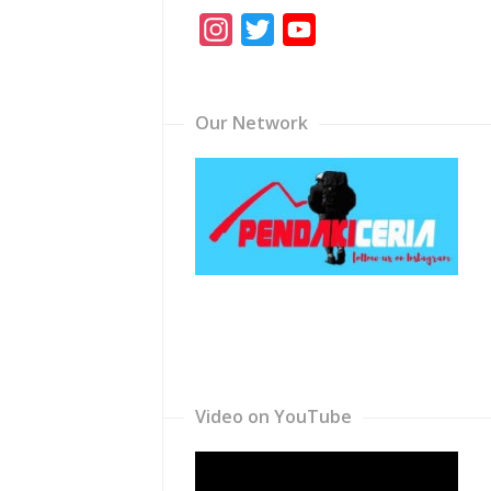
Instagram
Twitter
YouTube
Channel
Our Network
Video on YouTube
Video
Player