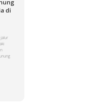
unung
a di
jalur
aki
an
Gunung