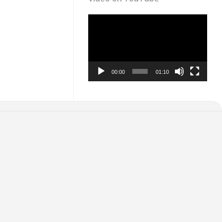
Video
Player
00:00
01:10