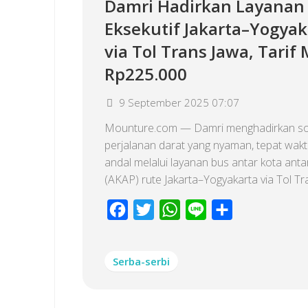
Damri Hadirkan Layanan
Eksekutif Jakarta–Yogyak
via Tol Trans Jawa, Tarif 
Rp225.000
9 September 2025 07:07
Mounture.com — Damri menghadirkan so
perjalanan darat yang nyaman, tepat wakt
andal melalui layanan bus antar kota antar
(AKAP) rute Jakarta–Yogyakarta via Tol Tra
Facebook
Twitter
WhatsApp
Line
Share
Serba-serbi