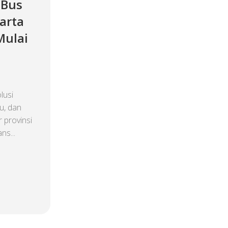
 Bus
arta
Mulai
lusi
u, dan
 provinsi
ns...