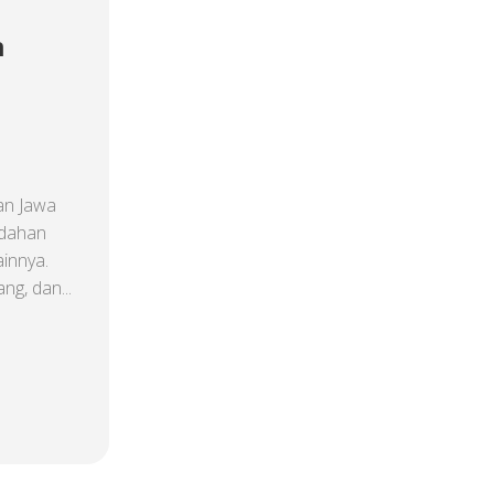
n
an Jawa
ndahan
ainnya.
ng, dan...