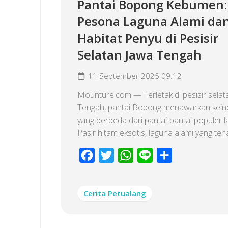
Pantai Bopong Kebumen:
Pesona Laguna Alami da
Habitat Penyu di Pesisir
Selatan Jawa Tengah
11 September 2025 09:12
Mounture.com — Terletak di pesisir selat
Tengah, pantai Bopong menawarkan kei
yang berbeda dari pantai-pantai populer l
Pasir hitam eksotis, laguna alami yang tena
Facebook
Twitter
WhatsApp
Line
Share
Cerita Petualang