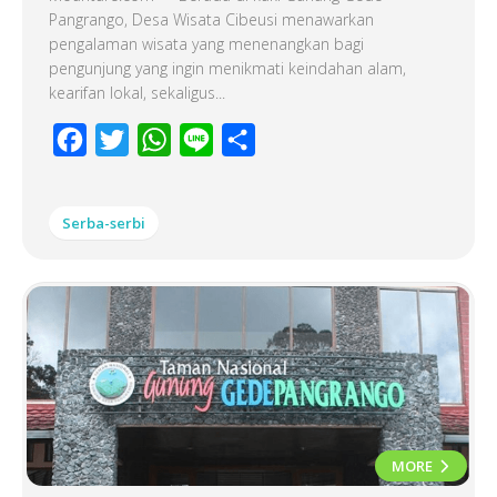
Pangrango, Desa Wisata Cibeusi menawarkan
pengalaman wisata yang menenangkan bagi
pengunjung yang ingin menikmati keindahan alam,
kearifan lokal, sekaligus...
Facebook
Twitter
WhatsApp
Line
Share
Serba-serbi
MORE