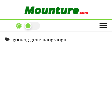
Skip
to
content
gunung gede pangrango