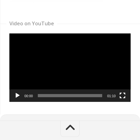
Video on YouTube
Video
Player
00:00
01:10