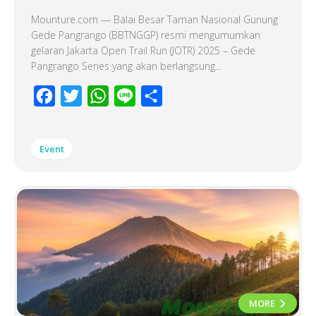
Mounture.com — Balai Besar Taman Nasional Gunung
Gede Pangrango (BBTNGGP) resmi mengumumkan
gelaran Jakarta Open Trail Run (JOTR) 2025 – Gede
Pangrango Series yang akan berlangsung...
Facebook
Twitter
WhatsApp
Line
Share
Event
MORE