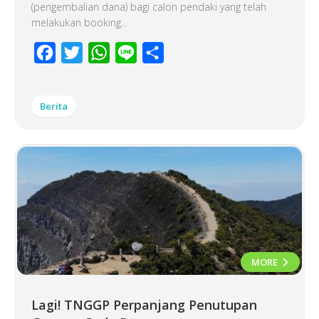
(pengembalian dana) bagi calon pendaki yang telah
melakukan booking...
Facebook
Twitter
WhatsApp
Line
Share
Berita
MORE
Lagi! TNGGP Perpanjang Penutupan