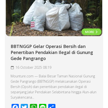
MORE
BBTNGGP Gelar Operasi Bersih dan
Penertiban Pendakian Ilegal di Gunung
Gede Pangrango
16 October 2025 08:19
Mounture.com — Balai Besar Taman Nasional Gunung
Gede Pangrango (BBTNGGP) melaksanakan Operasi
Bersih (Opsih) dan penertiban pendakian ilegal di
sepanjang Jalur Pendakian Selabintana hingga Alun-alun
Suryakencana...
Facebook
Twitter
WhatsApp
Line
Share