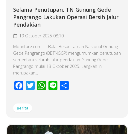
Selama Penutupan, TN Gunung Gede
Pangrango Lakukan Operasi Bersih Jalur
Pendakian
19 October 2025 08:10
Mounture.com — Balai Besar Taman Nasional Gunung
Gede Pangrango (BBTNGGP) mengumumkan penutupan
sementara seluruh jalur pendakian Gunung Gede
Pangrango mulai 13 Oktober 2025. Langkah ini
merupakan...
Facebook
Twitter
WhatsApp
Line
Share
Berita