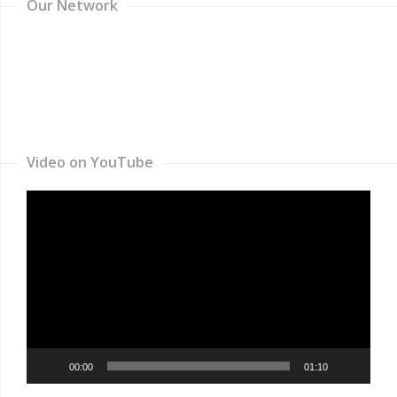
Our Network
Video on YouTube
Video
Player
00:00
01:10