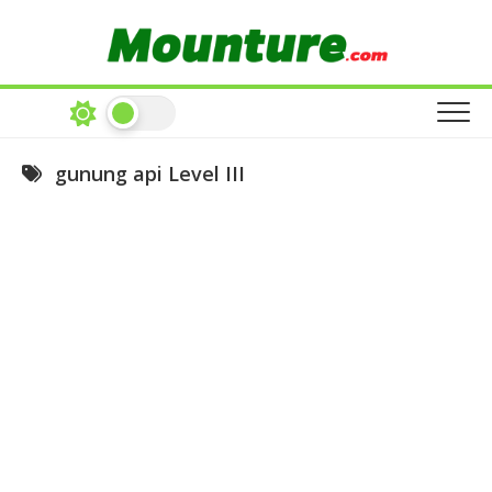
Skip
to
content
gunung api Level III