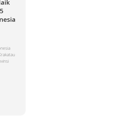
aik
 5
nesia
onesia
Krakatau
vinsi