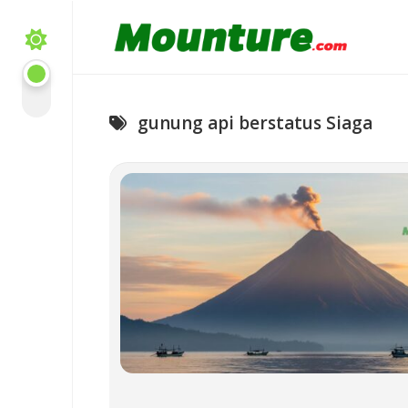
Skip
to
content
gunung api berstatus Siaga