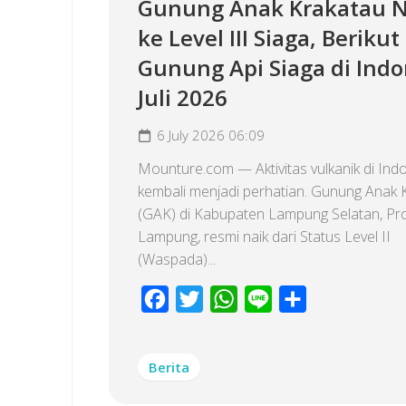
Gunung Anak Krakatau N
ke Level III Siaga, Berikut
Gunung Api Siaga di Indo
Juli 2026
6 July 2026 06:09
Mounture.com — Aktivitas vulkanik di Ind
kembali menjadi perhatian. Gunung Anak 
(GAK) di Kabupaten Lampung Selatan, Pro
Lampung, resmi naik dari Status Level II
(Waspada)...
Facebook
Twitter
WhatsApp
Line
Share
Berita