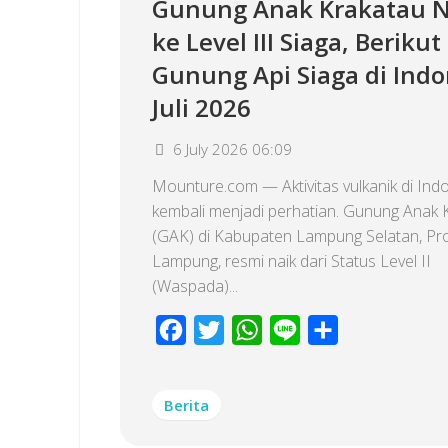
Gunung Anak Krakatau N
ke Level III Siaga, Berikut
Gunung Api Siaga di Indo
Juli 2026
6 July 2026 06:09
Mounture.com — Aktivitas vulkanik di Ind
kembali menjadi perhatian. Gunung Anak 
(GAK) di Kabupaten Lampung Selatan, Pro
Lampung, resmi naik dari Status Level II
(Waspada)...
Facebook
Twitter
WhatsApp
Line
Share
Berita