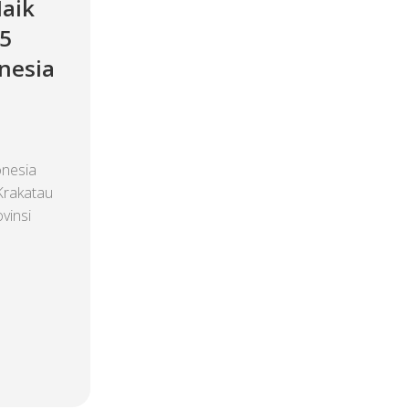
aik
 5
nesia
onesia
Krakatau
vinsi